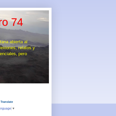
ro 74
na abierta al
exiones, relatos y
enciales, pero
 Translate
anguage
▼