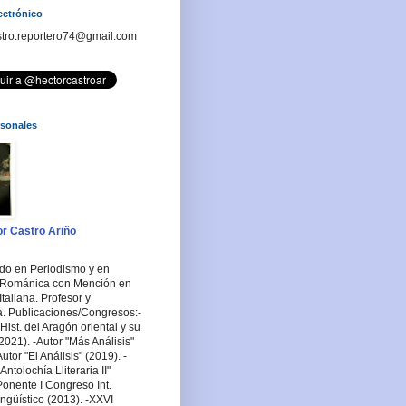
ectrónico
stro.reportero74@gmail.com
rsonales
r Castro Ariño
ado en Periodismo y en
a Románica con Mención en
Italiana. Profesor y
a. Publicaciones/Congresos:-
Hist. del Aragón oriental y su
2021). -Autor "Más Análisis"
utor "El Análisis" (2019). -
ntolochía Lliteraria II"
Ponente I Congreso Int.
ingüístico (2013). -XXVI