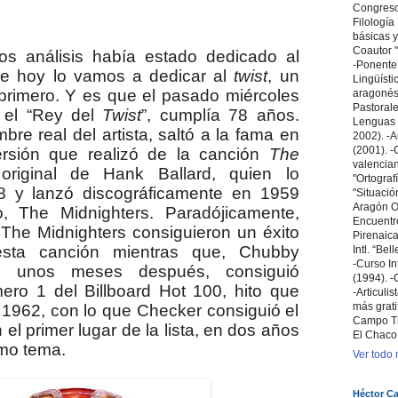
Congreso 
Filologí
básicas y
Coautor "
os análisis había estado dedicado al
-Ponente
de hoy lo vamos a dedicar al
twist
, un
Lingüísti
l primero. Y es que el pasado miércoles
aragonés 
Pastoral
 el “Rey del
Twist
”, cumplía 78 años.
Lenguas 
re real del artista, saltó a la fama en
2002). -A
(2001). -C
rsión que realizó de la canción
The
valencian
riginal de Hank Ballard, quien lo
"Ortografí
 y lanzó discográficamente
en 1959
"Situació
Aragón Ori
, The Midnighters. Paradójicamente,
Encuentr
The Midnighters consiguieron un éxito
Pirenaica
esta canción
mientras que, Chubby
Intl. “Bel
-Curso In
s unos meses después, consiguió
(1994). -
mero 1 del Billboard Hot 100, hito que
-Articuli
más grati
n 1962, con lo que Checker consiguió el
Campo T
 el primer lugar de la lista, en dos años
El Chaco
smo tema.
Ver todo m
Héctor Ca