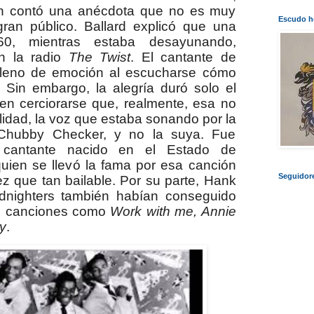
n contó una anécdota que no es muy
Escudo he
gran público. Ballard explicó que una
, mientras estaba desayunando,
n la radio
The Twist
. El cantante de
ó lleno de emoción al escucharse cómo
. Sin embargo, la alegría duró solo el
en cerciorarse que, realmente, esa no
lidad, la voz que estaba sonando por la
 Chubby Checker, y no la suya. Fue
 cantante nacido en el Estado de
quien se llevó la fama por esa canción
Seguidor
ez que tan bailable. Por su parte, Hank
dnighters también habían conseguido
os canciones como
Work with me, Annie
y
.