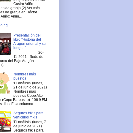
Castro Ariño:
es de granja (2) Ver más
es de granja en Héctor
Ariño: Anim...
shing'
Presentación del
libro "Historia del
Aragón oriental y su
lengua"
20-
11-2021 - Sede de
arca del Bajo Aragón
iz)
Nombres más
puestos
'El análisis' (lunes,
21 de junio de 2021)
Nombres más
puestos Cope Alto
 (Cope Barbastro) 106.9 FM
 días: Esta columna...
Seguros frikis para
vehículos frikis
'El análisis' (lunes, 7
de junio de 2021)
Seguros frikis para