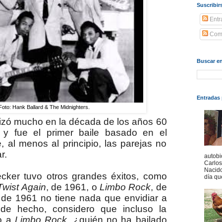
Suscribir
Entr
Come
Buscar en
Entradas 
Foto: Hank Ballard & The Midnighters.
arizó mucho en la década de los años 60
 y fue el primer baile basado en el
, al menos al principio, las parejas no
r.
autobi
Carlo
Nacido
ker tuvo otros grandes éxitos, como
día qu
Twist Again
, de 1961, o
Limbo Rock
, de
 de 1961 no tiene nada que envidiar a
de hecho, considero que incluso la
to a
Limbo Rock
, ¿quién no ha bailado