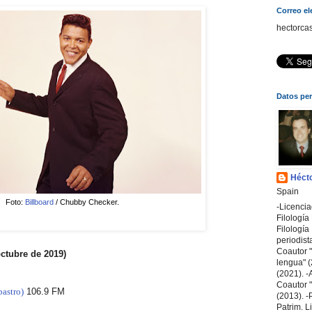
Correo el
hectorca
Datos pe
Hécto
Spain
Foto:
Billboard
/ Chubby Checker.
-Licenci
Filologí
Filología 
periodist
Coautor "
 octubre de 2019)
lengua" (
(2021). -A
Coautor "A
astro)
106.9 FM
(2013). -
Patrim. L