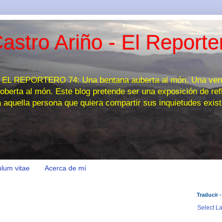
astro Ariño - El Reporte
 REPORTERO 74: Una bentana auberta al món. Una venta
oberta al món. Este blog pretende ser una exposición de refl
a aquella persona que quiera compartir sus inquietudes exist
ulum vitae
Acerca de mí
Traducir -
Select L