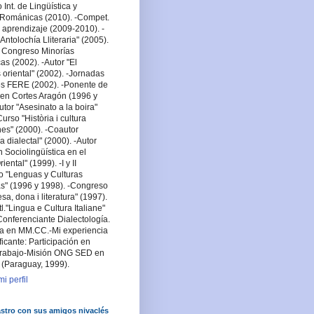
Int. de Lingüística y
a Románicas (2010). -Compet.
 aprendizaje (2009-2010). -
Antolochía Lliteraria" (2005).
 Congreso Minorías
cas (2002). -Autor "El
oriental" (2002). -Jornadas
es FERE (2002). -Ponente de
en Cortes Aragón (1996 y
utor "Asesinato a la boira"
urso "Història i cultura
es" (2000). -Coautor
a dialectal" (2000). -Autor
n Sociolingüística en el
ental" (1999). -I y II
o "Lenguas y Culturas
s" (1996 y 1998). -Congreso
lesa, dona i literatura" (1997).
tl."Lingua e Cultura Italiane"
Conferenciante Dialectología.
sta en MM.CC.-Mi experiencia
ficante: Participación en
rabajo-Misión ONG SED en
 (Paraguay, 1999).
i perfil
stro con sus amigos nivaclés