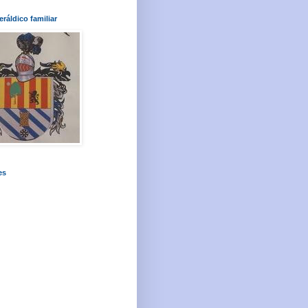
ráldico familiar
es