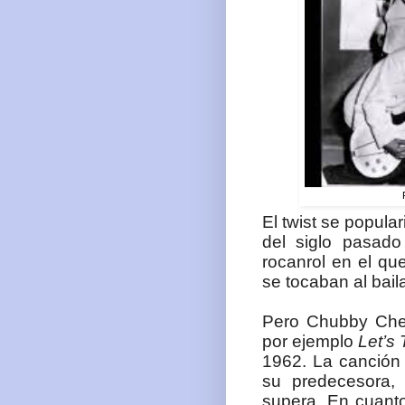
El twist se popul
del siglo pasado
rocanrol en el que
se tocaban al baila
Pero Chubby Chec
por ejemplo
Let’s 
1962. La canción
su predecesora, 
supera. En cuan