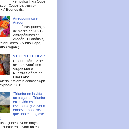
vehículos frikis Cope
ragón (Cope Barbastro)
FM Buenos dí...
Antropónimos en
Aragón
'El análisis' (lunes, 8
de marzo de 2021)
Antropónimos en
Aragón El análisis,
ctor Castro (Audio Cope).
lto Aragón (...
VIRGEN DEL PILAR
Celebración: 12 de
octubre Santísima
Virgen María -
Nuestra Señora del
Pilar Foto:
/galeria.infojardin.com/showph
p?photo=3613...
“Triunfar en la vida
no es ganar. Triunfar
en la vida es
levantarse y volver a
empezar cada vez
que uno cae”. (José
)
álisis' (lunes, 24 de mayo de
"Triunfar en la vida no es