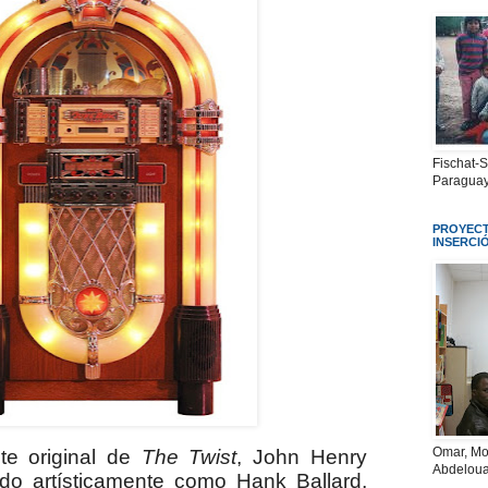
Fischat-
Paraguay
PROYECT
INSERCI
Omar, Mo
te original de
The Twist
, John Henry
Abdeloua
ido artísticamente como Hank Ballard,