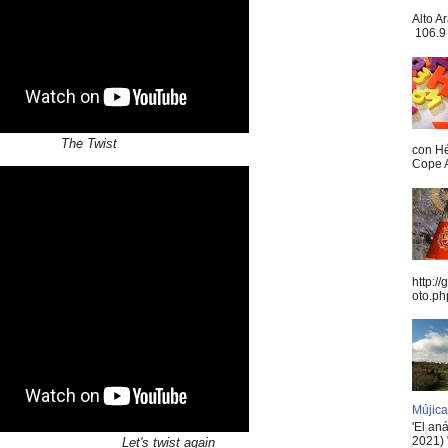
Alto A
106.9 
The Twist
con Hé
Cope A
http:/
oto.ph
Mújica
'El an
2021) 
Let's twist again