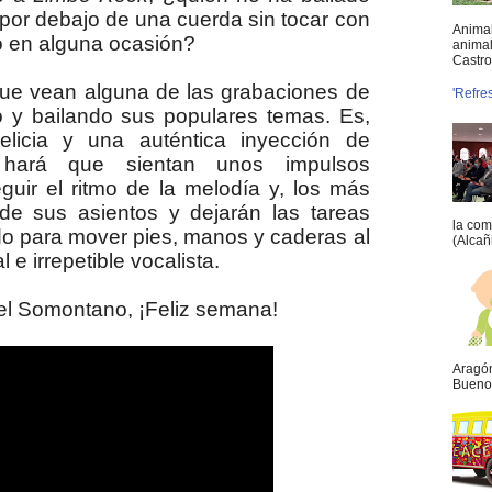
 por debajo de una cuerda sin tocar con
Animal
o en alguna ocasión?
animal
Castro 
ue vean alguna de las grabaciones de
'Refre
 y bailando sus populares temas. Es,
licia y una auténtica inyección de
 hará que sientan unos impulsos
guir el ritmo de la melodía y, los más
 de sus asientos y dejarán las tareas
la com
o para mover pies, manos y caderas al
(Alcañ
 e irrepetible vocalista.
del Somontano, ¡Feliz semana!
Aragón
Buenos