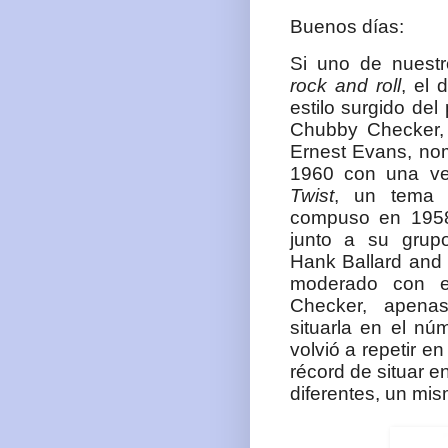
Buenos días:
Si uno de nuestr
rock and roll
, el 
estilo surgido de
Chubby Checker,
Ernest Evans, nomb
1960 con una ve
Twist
, un tema o
compuso en 1958
junto a su grupo
Hank Ballard and 
moderado con
Checker, apena
situarla en el nú
volvió a repetir e
récord de situar en
diferentes, un mi