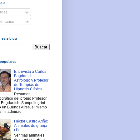
se a
adas
ntarios
 este blog
populares
Entrevista a Carlos
Bogdanich,
Astrólogo y Profesor
de Terapias de
Hipnosis Clínica
Resumen
ográfico del propio Profesor
s Bogdanich Sampellegrini
 en Buenos Aires, el mismo
e mi admirad...
Héctor Castro Ariño:
Animales de granja
(1)
Ver más animales
de granja en Héctor