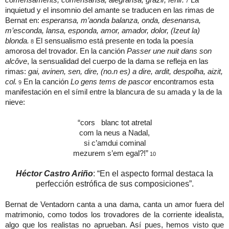
7
inquietud y el insomnio del amante se traducen en las rimas de
Bernat en:
esperansa, m’aonda balanza, onda, desenansa,
m’esconda, lansa, esponda, amor, amador, dolor, (Izeut la)
blonda.
El sensualismo está presente en toda la poesía
8
amorosa del trovador. En la canción
Passer une nuit dans son
alcôve
, la sensualidad del cuerpo de la dama se refleja en las
rimas:
gai, avinen, sen, dire, (no.n es) a dire, ardit, despolha, aizit,
col.
En la canción
Lo gens tems de pascor
encontramos esta
9
manifestación en el símil entre la blancura de su amada y la de la
nieve:
“cors blanc tot atretal
com la neus a Nadal,
si c’amdui cominal
mezurem s’em egal?!”
10
Héctor Castro Ariño
: “
En el aspecto formal destaca la
perfección estrófica de sus composiciones”.
Bernat de Ventadorn canta a una dama, canta un amor fuera del
matrimonio, como todos los trovadores de la corriente idealista,
algo que los realistas no aprueban. Así pues, hemos visto que