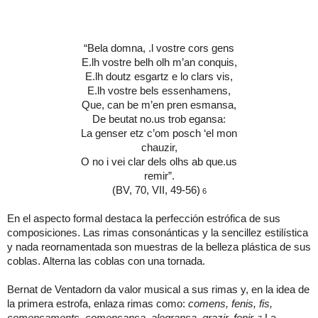
“Bela domna, .l vostre cors gens
E.lh vostre belh olh m’an conquis,
E.lh doutz esgartz e lo clars vis,
E.lh vostre bels essenhamens,
Que, can be m’en pren esmansa,
De beutat no.us trob egansa:
La genser etz c’om posch ‘el mon
chauzir,
O no i vei clar dels olhs ab que.us
remir”.
(BV, 70, VII, 49-56)
6
En el aspecto formal destaca la perfección estrófica de sus
composiciones. Las rimas consonánticas y la sencillez estilística
y nada reornamentada son muestras de la belleza plástica de sus
coblas. Alterna las coblas con una tornada.
Bernat de Ventadorn da valor musical a sus rimas y, en la idea de
la primera estrofa, enlaza rimas como:
comens, fenis, fis,
comensaments, comensansa, alegransa, grazir, fenir.
La