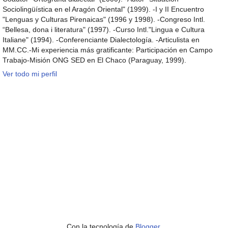
Sociolingüística en el Aragón Oriental" (1999). -I y II Encuentro
"Lenguas y Culturas Pirenaicas" (1996 y 1998). -Congreso Intl.
“Bellesa, dona i literatura" (1997). -Curso Intl."Lingua e Cultura
Italiane" (1994). -Conferenciante Dialectología. -Articulista en
MM.CC.-Mi experiencia más gratificante: Participación en Campo
Trabajo-Misión ONG SED en El Chaco (Paraguay, 1999).
Ver todo mi perfil
Con la tecnología de
Blogger
.