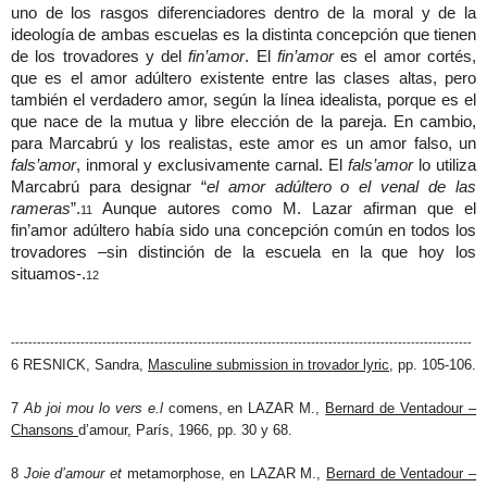
uno de los rasgos diferenciadores dentro de la moral y de la
ideología de ambas escuelas es la distinta concepción que tienen
de los trovadores y del
fin’amor
. El
fin’amor
es el amor cortés,
que es el amor adúltero existente entre las clases altas, pero
también el verdadero amor, según la línea idealista, porque es el
que nace de la mutua y libre elección de la pareja. En cambio,
para Marcabrú y los realistas, este amor es un amor falso, un
fals’amor
, inmoral y exclusivamente carnal. El
fals’amor
lo utiliza
Marcabrú para designar “
el amor adúltero o el venal de las
rameras
”.
Aunque autores como M. Lazar afirman que el
11
fin’amor adúltero había sido una concepción común en todos los
trovadores –sin distinción de la escuela en la que hoy los
situamos-.
12
----------------------------------------------------------------------------------------------------------
6 RESNICK, Sandra,
Masculine submission in trovador lyric
, pp. 105-106.
7
Ab joi mou lo vers e.l
comens, en LAZAR M.,
Bernard de Ventadour –
Chansons
d’amour, París, 1966, pp. 30 y 68.
8
Joie d’amour et
metamorphose, en LAZAR M.,
Bernard de Ventadour –