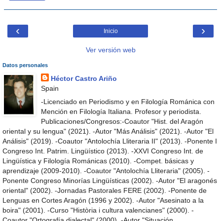
‹
›
Inicio
Ver versión web
Datos personales
Héctor Castro Ariño
Spain
-Licenciado en Periodismo y en Filología Románica con
Mención en Filología Italiana. Profesor y periodista.
Publicaciones/Congresos:-Coautor "Hist. del Aragón
oriental y su lengua" (2021). -Autor "Más Análisis" (2021). -Autor "El
Análisis" (2019). -Coautor "Antolochía Lliteraria II" (2013). -Ponente I
Congreso Int. Patrim. Lingüístico (2013). -XXVI Congreso Int. de
Lingüística y Filología Románicas (2010). -Compet. básicas y
aprendizaje (2009-2010). -Coautor "Antolochía Lliteraria" (2005). -
Ponente Congreso Minorías Lingüísticas (2002). -Autor "El aragonés
oriental" (2002). -Jornadas Pastorales FERE (2002). -Ponente de
Lenguas en Cortes Aragón (1996 y 2002). -Autor "Asesinato a la
boira" (2001). -Curso "Història i cultura valencianes" (2000). -
Coautor "Ortografía dialectal" (2000). -Autor "Situación