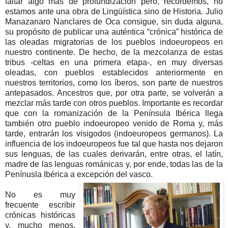
faltar algo más de profundización pero, recordemos, no
estamos ante una obra de Lingüística sino de Historia. Julio
Manazanaro Nanclares de Oca consigue, sin duda alguna,
su propósito de publicar una auténtica “crónica” histórica de
las oleadas migratorias de los pueblos indoeuropeos en
nuestro continente. De hecho, de la mezcolanza de estas
tribus -celtas en una primera etapa-, en muy diversas
oleadas, con pueblos establecidos anteriormente en
nuestros territorios, como los íberos, son parte de nuestros
antepasados. Ancestros que, por otra parte, se volverán a
mezclar más tarde con otros pueblos. Importante es recordar
que con la romanización de la Península Ibérica llega
también otro pueblo indoeuropeo venido de Roma y, más
tarde, entrarán los visigodos (indoeuropeos germanos). La
influencia de los indoeuropeos fue tal que hasta nos dejaron
sus lenguas, de las cuales derivarán, entre otras, el latín,
madre de las lenguas románicas y, por ende, todas las de la
Penínusla Ibérica a excepción del vasco.
No es muy
frecuente escribir
crónicas históricas
y, mucho menos,