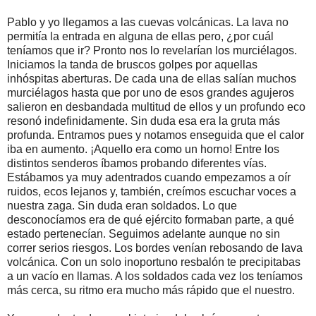
Pablo y yo llegamos a las cuevas volcánicas. La lava no
permitía la entrada en alguna de ellas pero, ¿por cuál
teníamos que ir? Pronto nos lo revelarían los murciélagos.
Iniciamos la tanda de bruscos golpes por aquellas
inhóspitas aberturas. De cada una de ellas salían muchos
murciélagos hasta que por uno de esos grandes agujeros
salieron en desbandada multitud de ellos y un profundo eco
resonó indefinidamente. Sin duda esa era la gruta más
profunda. Entramos pues y notamos enseguida que el calor
iba en aumento. ¡Aquello era como un horno! Entre los
distintos senderos íbamos probando diferentes vías.
Estábamos ya muy adentrados cuando empezamos a oír
ruidos, ecos lejanos y, también, creímos escuchar voces a
nuestra zaga. Sin duda eran soldados. Lo que
desconocíamos era de qué ejército formaban parte, a qué
estado pertenecían. Seguimos adelante aunque no sin
correr serios riesgos. Los bordes venían rebosando de lava
volcánica. Con un solo inoportuno resbalón te precipitabas
a un vacío en llamas. A los soldados cada vez los teníamos
más cerca, su ritmo era mucho más rápido que el nuestro.