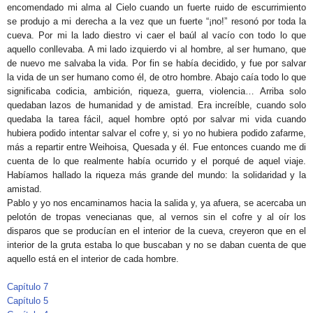
encomendado mi alma al Cielo cuando un fuerte ruido de escurrimiento
se produjo a mi derecha a la vez que un fuerte “¡no!” resonó por toda la
cueva. Por mi la lado diestro vi caer el baúl al vacío con todo lo que
aquello conllevaba. A mi lado izquierdo vi al hombre, al ser humano, que
de nuevo me salvaba la vida. Por fin se había decidido, y fue por salvar
la vida de un ser humano como él, de otro hombre. Abajo caía todo lo que
significaba codicia, ambición, riqueza, guerra, violencia… Arriba solo
quedaban lazos de humanidad y de amistad. Era increíble, cuando solo
quedaba la tarea fácil, aquel hombre optó por salvar mi vida cuando
hubiera podido intentar salvar el cofre y, si yo no hubiera podido zafarme,
más a repartir entre Weihoisa, Quesada y él. Fue entonces cuando me di
cuenta de lo que realmente había ocurrido y el porqué de aquel viaje.
Habíamos hallado la riqueza más grande del mundo: la solidaridad y la
amistad.
Pablo y yo nos encaminamos hacia la salida y, ya afuera, se acercaba un
pelotón de tropas venecianas que, al vernos sin el cofre y al oír los
disparos que se producían en el interior de la cueva, creyeron que en el
interior de la gruta estaba lo que buscaban y no se daban cuenta de que
aquello está en el interior de cada hombre.
Capítulo 7
Capítulo 5