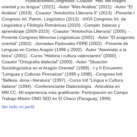
Publicaciones/Congresos:-Coautor "Hist. del Aragón
oriental y su lengua" (2021). -Autor "Más Análisis" (2021). -Autor "El
Análisis" (2019). -Coautor "Antolochía Lliteraria II" (2013). -Ponente I
Congreso Int. Patrim. Lingüístico (2013). -XXVI Congreso Int. de
Lingüística y Filología Románicas (2010). -Compet. básicas y
aprendizaje (2009-2010). -Coautor "Antolochía Lliteraria" (2005). -
Ponente Congreso Minorías Lingüísticas (2002). -Autor "El aragonés
oriental" (2002). -Jornadas Pastorales FERE (2002). -Ponente de
Lenguas en Cortes Aragón (1996 y 2002). -Autor "Asesinato a la
boira" (2001). -Curso "Història i cultura valencianes" (2000). -
Coautor "Ortografía dialectal" (2000). -Autor "Situación
Sociolingüística en el Aragón Oriental" (1999). -I y II Encuentro
"Lenguas y Culturas Pirenaicas" (1996 y 1998). -Congreso Intl.
“Bellesa, dona i literatura" (1997). -Curso Intl."Lingua e Cultura
Italiane" (1994). -Conferenciante Dialectología. -Articulista en
MM.CC.-Mi experiencia más gratificante: Participación en Campo
Trabajo-Misión ONG SED en El Chaco (Paraguay, 1999).
Ver todo mi perfil