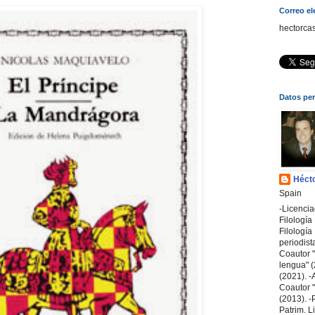
Correo el
hectorca
Datos pe
Hécto
Spain
-Licenci
Filologí
Filología 
periodist
Coautor "
lengua" (
(2021). -A
Coautor "A
(2013). -
Patrim. L