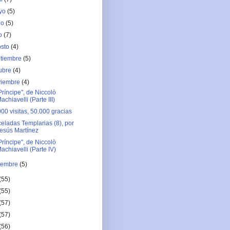
yo
(5)
io
(5)
io
(7)
osto
(4)
ptiembre
(5)
ubre
(4)
viembre
(4)
Príncipe", de Niccolò
achiavelli (Parte III)
000 visitas, 50.000 gracias
celadas Templarias (8), por
esús Martínez
Príncipe", de Niccolò
achiavelli (Parte IV)
iembre
(5)
(55)
(55)
(57)
(57)
(56)