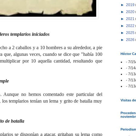
►
2019
►
2020
►
2021
►
2022
►
2025
eros templarios iniciados
►
2026
echo a 2 caballos y a 10 hombres a su alrededor, a pie
ra que, algunas veces, cuando se dice que "había 100
Héctor Ca
multiplicar por 10 aquella cantidad, resultando que
- 7/15
- 7/14
- 7/13
- 7/13
emple
- 7/13
. Aunque no hemos comentado este particular del
Visitas de
, los templarios tenían un lema y grito de batalla muy
Procedenc
noviembr
to de batalla
Periodism
plarios se disponían a atacar, gritaban su lema como