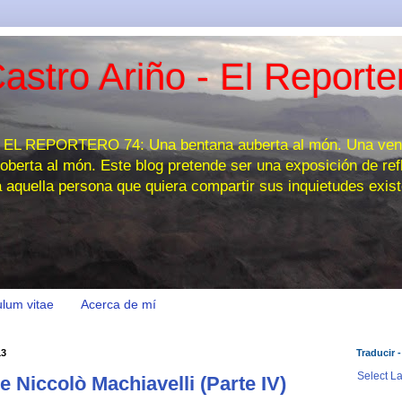
astro Ariño - El Reporte
 REPORTERO 74: Una bentana auberta al món. Una venta
oberta al món. Este blog pretende ser una exposición de refl
a aquella persona que quiera compartir sus inquietudes exist
ulum vitae
Acerca de mí
13
Traducir -
Select L
de Niccolò Machiavelli (Parte IV)