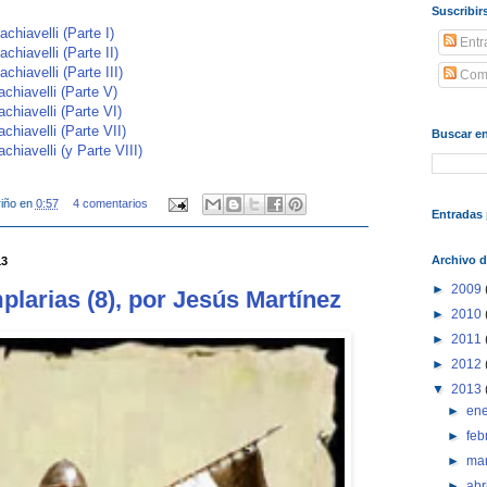
Suscribir
chiavelli (Parte I)
Entr
chiavelli (Parte II)
chiavelli (Parte III)
Come
chiavelli (Parte V)
chiavelli (Parte VI)
chiavelli (Parte VII)
Buscar en
chiavelli (y Parte VIII)
iño
en
0:57
4 comentarios
Entradas 
Archivo d
13
►
2009
larias (8), por Jesús Martínez
►
2010
►
2011
►
2012
▼
2013
►
en
►
feb
►
ma
►
abr