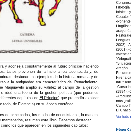
Congreso 
Filologí
básicas y
Coautor "
-Ponente
Lingüísti
aragonés 
Pastoral
Lenguas 
2002). -A
(2001). -C
valencian
"Ortografí
"Situació
ra y aconseja constantemente al futuro príncipe haciendo
Aragón Ori
os. Estos provienen de la historia real acontecida y, de
Encuentr
icadoras, destacan los ejemplos de la historia romana y de
Pirenaica
curso a la antigüedad era característico del Renacimiento.
Intl. “Bel
-Curso In
e Maquiavelo amplió su validez al campo de la gestión
(1994). -
ió o ideó una teoría de la gestión política (que podemos
-Articuli
 diferentes capítulos de
El Príncipe
) que pretendía explicar
más grati
bre todo, de Florencia) en su época coetánea.
Campo T
El Chaco
s de principados, los modos de conquistarlos, la manera
Ver todo m
e mantenerlos, resumen este libro. Debemos destacar
como los que aparecen en los siguientes capítulos:
Héctor Ca