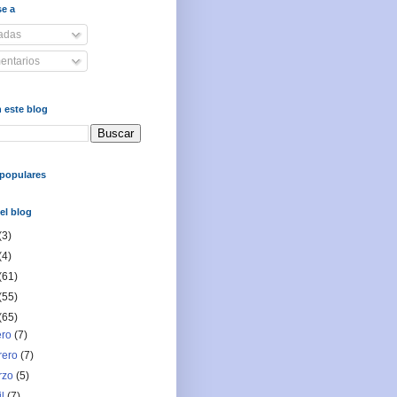
se a
adas
ntarios
 este blog
populares
el blog
(3)
(4)
(61)
(55)
(65)
ero
(7)
rero
(7)
rzo
(5)
il
(7)