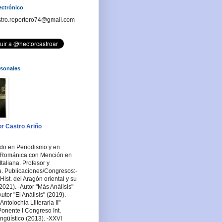
ectrónico
stro.reportero74@gmail.com
rsonales
r Castro Ariño
ado en Periodismo y en
a Románica con Mención en
Italiana. Profesor y
a. Publicaciones/Congresos:-
Hist. del Aragón oriental y su
2021). -Autor "Más Análisis"
utor "El Análisis" (2019). -
ntolochía Lliteraria II"
Ponente I Congreso Int.
ingüístico (2013). -XXVI