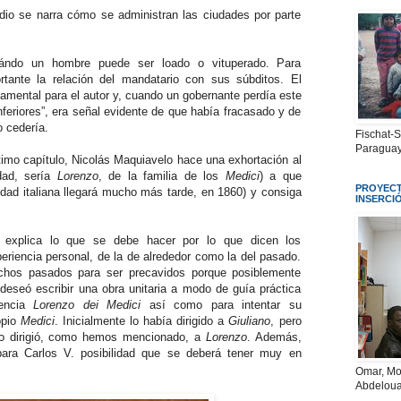
odio se narra cómo se administran las ciudades por parte
uándo un hombre puede ser loado o vituperado. Para
tante la relación del mandatario con sus súbditos. El
damental para el autor y, cuando un gobernante perdía este
nferiores”, era señal evidente de que había fracasado y de
 cedería.
Fischat-
Paraguay
timo capítulo, Nicolás Maquiavelo hace una exhortación al
idad, sería
Lorenzo
, de la familia de los
Medici
) a que
PROYECT
nidad italiana llegará mucho más tarde, en 1860) y consiga
INSERCI
o explica lo que se debe hacer por lo que dicen los
periencia personal, de la de alrededor como la del pasado.
hos pasados para ser precavidos porque posiblemente
 deseó escribir una obra unitaria a modo de guía práctica
rencia
Lorenzo dei Medici
así como para intentar su
opio
Medici
. Inicialmente lo había dirigido a
Giuliano
, pero
lo dirigió, como hemos mencionado, a
Lorenzo
. Además,
para Carlos V. posibilidad que se deberá tener muy en
Omar, Mo
Abdeloua