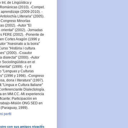
Int. de Lingüística y
a Románicas (2010). -Compet.
 aprendizaje (2009-2010). -
Antolochía Lliteraria" (2005).
 Congreso Minorías
cas (2002). -Autor "El
oriental" (2002). -Jornadas
es FERE (2002). -Ponente de
en Cortes Aragón (1996 y
utor "Asesinato a la boira"
urso "Història i cultura
es" (2000). -Coautor
a dialectal" (2000). -Autor
n Sociolingüística en el
ental" (1999). -I y II
o "Lenguas y Culturas
s" (1996 y 1998). -Congreso
lesa, dona i literatura" (1997).
tl."Lingua e Cultura Italiane"
Conferenciante Dialectología.
sta en MM.CC.-Mi experiencia
ficante: Participación en
rabajo-Misión ONG SED en
 (Paraguay, 1999).
i perfil
stro con sus amigos nivaclés