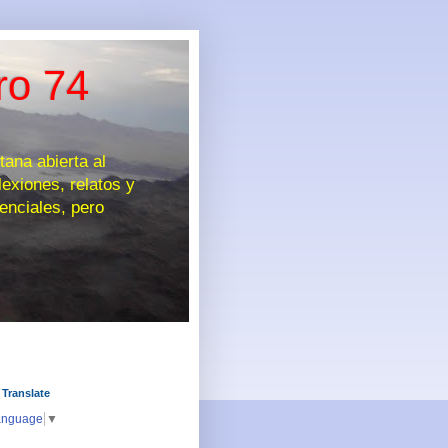
ro 74
na abierta al
exiones, relatos y
enciales, pero
 Translate
anguage
▼