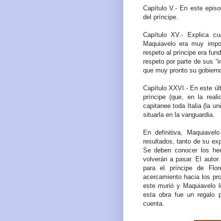
Capítulo V.- En este epis
del príncipe.
Capítulo XV.- Explica c
Maquiavelo era muy impor
respeto al príncipe era fun
respeto por parte de sus “i
que muy pronto su gobierno
Capítulo XXVI.- En este úl
príncipe (que, en la real
capitanee toda Italia (la u
situarla en la vanguardia.
En definitiva, Maquiavel
resultados, tanto de su ex
Se deben conocer los hec
volverán a pasar. El autor
para el príncipe de Flo
acercamiento hacia los pr
este murió y Maquiavelo 
esta obra fue un regalo 
cuenta.