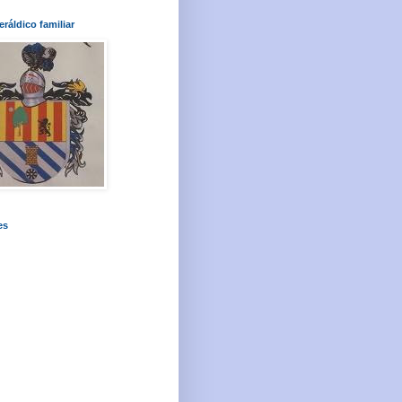
ráldico familiar
es