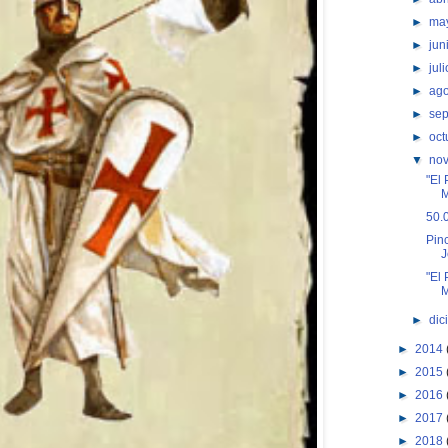
►
ma
►
jun
►
jul
►
ag
►
se
►
oct
▼
no
"El 
M
50.
Pin
J
"El 
M
►
dic
►
2014
►
2015
►
2016
►
2017
►
2018