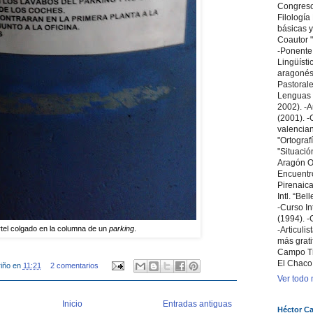
Congreso 
Filologí
básicas y
Coautor "
-Ponente
Lingüísti
aragonés 
Pastoral
Lenguas 
2002). -A
(2001). -C
valencian
"Ortografí
"Situació
Aragón Ori
Encuentr
Pirenaica
Intl. “Bel
-Curso In
(1994). -
tel colgado en la columna de un
parking
.
-Articuli
más grati
Campo T
El Chaco
iño
en
11:21
2 comentarios
Ver todo m
Inicio
Entradas antiguas
Héctor Ca