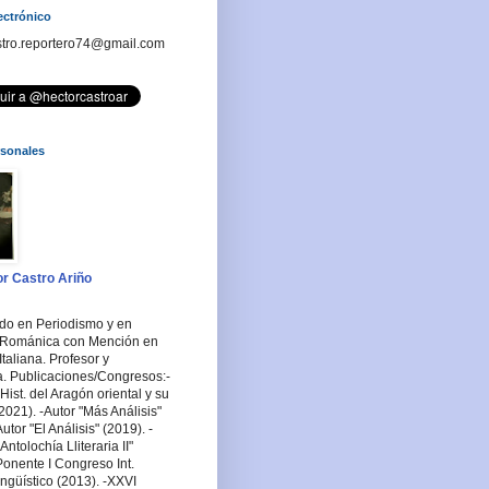
ectrónico
stro.reportero74@gmail.com
rsonales
r Castro Ariño
ado en Periodismo y en
a Románica con Mención en
Italiana. Profesor y
a. Publicaciones/Congresos:-
Hist. del Aragón oriental y su
2021). -Autor "Más Análisis"
utor "El Análisis" (2019). -
ntolochía Lliteraria II"
Ponente I Congreso Int.
ingüístico (2013). -XXVI