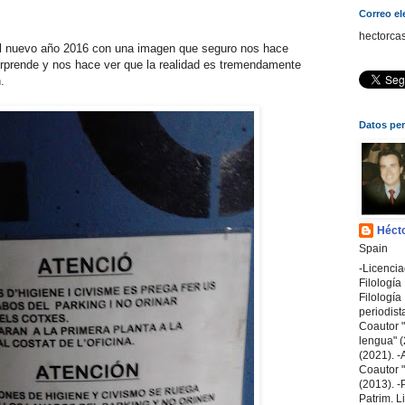
Correo el
hectorca
l nuevo año 2016 con una imagen que seguro nos hace
orprende y nos hace ver que la realidad es tremendamente
.
Datos pe
Hécto
Spain
-Licenci
Filologí
Filología 
periodist
Coautor "
lengua" (
(2021). -A
Coautor "A
(2013). -
Patrim. L