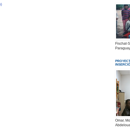
m)
Fischat-
Paraguay
PROYECT
INSERCI
Omar, Mo
Abdeloua