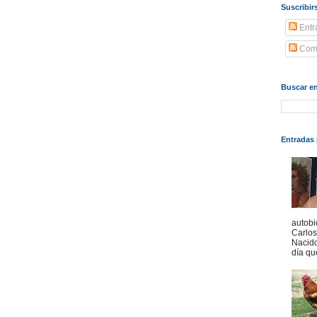
Suscribir
Entr
Come
Buscar en
Entradas 
autobi
Carlo
Nacido
día qu