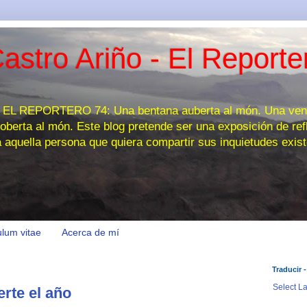
astro Ariño - El Reporte
 REPORTERO 74: Una bentana auberta al món. Una venta
oberta al món. Este blog pretende ser una exposición de refl
a aquella persona que quiera compartir sus inquietudes exist
ulum vitae
Acerca de mí
Traducir -
Select L
rte el año