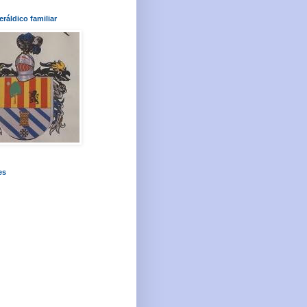
ráldico familiar
es