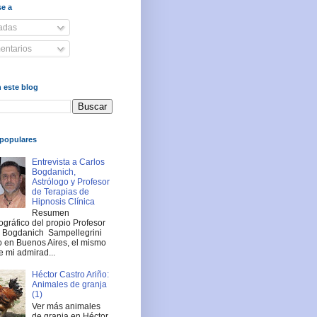
se a
adas
ntarios
 este blog
populares
Entrevista a Carlos
Bogdanich,
Astrólogo y Profesor
de Terapias de
Hipnosis Clínica
Resumen
ográfico del propio Profesor
s Bogdanich Sampellegrini
 en Buenos Aires, el mismo
e mi admirad...
Héctor Castro Ariño:
Animales de granja
(1)
Ver más animales
de granja en Héctor