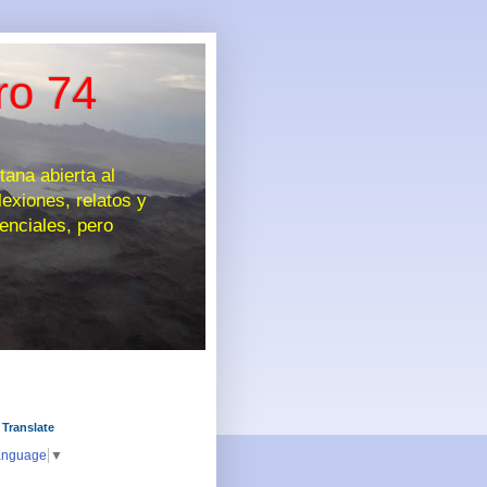
ro 74
na abierta al
exiones, relatos y
enciales, pero
 Translate
anguage
▼