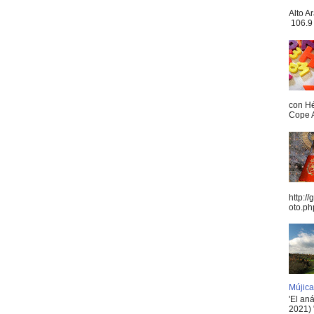
Alto A
106.9 
con Hé
Cope A
http:/
oto.ph
Mújica
'El an
2021) 