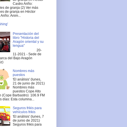
Castro Ariño:
es de granja (2) Ver más
es de granja en Héctor
Ariño: Anim...
shing'
Presentación del
libro "Historia del
Aragón oriental y su
lengua"
20-
11-2021 - Sede de
arca del Bajo Aragón
iz)
Nombres más
puestos
'El análisis' (lunes,
21 de junio de 2021)
Nombres más
puestos Cope Alto
 (Cope Barbastro) 106.9 FM
 días: Esta columna...
Seguros frikis para
vehículos frikis
'El análisis' (lunes, 7
de junio de 2021)
Seguros frikis para