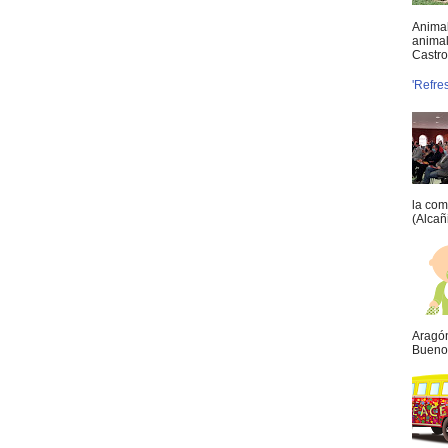
Animal
animal
Castro 
'Refre
la com
(Alcañ
Aragón
Buenos