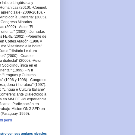
Int. de Lingüística y
a Románicas (2010). -Compet.
 aprendizaje (2009-2010). -
Antolochía Lliteraria" (2005).
 Congreso Minorías
cas (2002). -Autor "El
oriental" (2002). -Jornadas
es FERE (2002). -Ponente de
en Cortes Aragón (1996 y
utor "Asesinato a la boira"
urso "Història i cultura
es" (2000). -Coautor
a dialectal" (2000). -Autor
n Sociolingüística en el
ental" (1999). -I y II
o "Lenguas y Culturas
s" (1996 y 1998). -Congreso
lesa, dona i literatura" (1997).
tl."Lingua e Cultura Italiane"
Conferenciante Dialectología.
sta en MM.CC.-Mi experiencia
ficante: Participación en
rabajo-Misión ONG SED en
 (Paraguay, 1999).
i perfil
stro con sus amigos nivaclés