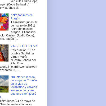
vehículos frikis Cope
ragón (Cope Barbastro)
FM Buenos dí...
Antropónimos en
Aragón
'El análisis' (lunes, 8
de marzo de 2021)
Antropónimos en
Aragón El análisis,
ctor Castro (Audio Cope).
lto Aragón (...
VIRGEN DEL PILAR
Celebración: 12 de
octubre Santísima
Virgen María -
Nuestra Señora del
Pilar Foto:
/galeria.infojardin.com/showph
p?photo=3613...
“Triunfar en la vida
no es ganar. Triunfar
en la vida es
levantarse y volver a
empezar cada vez
que uno cae”. (José
)
álisis' (lunes, 24 de mayo de
"Triunfar en la vida no es