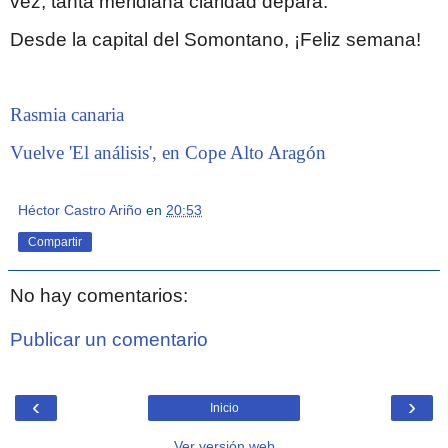
vez, tanta meridiana claridad depara.
Desde la capital del Somontano, ¡Feliz semana!
Rasmia canaria
Vuelve 'El análisis', en Cope Alto Aragón
Héctor Castro Ariño
en
20:53
Compartir
No hay comentarios:
Publicar un comentario
‹
›
Inicio
Ver versión web