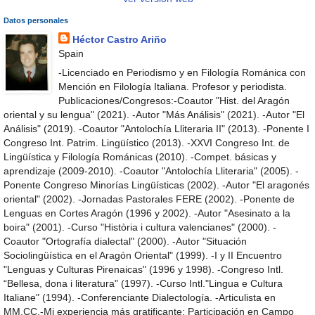
Datos personales
Héctor Castro Ariño
Spain
-Licenciado en Periodismo y en Filología Románica con
Mención en Filología Italiana. Profesor y periodista.
Publicaciones/Congresos:-Coautor "Hist. del Aragón
oriental y su lengua" (2021). -Autor "Más Análisis" (2021). -Autor "El
Análisis" (2019). -Coautor "Antolochía Lliteraria II" (2013). -Ponente I
Congreso Int. Patrim. Lingüístico (2013). -XXVI Congreso Int. de
Lingüística y Filología Románicas (2010). -Compet. básicas y
aprendizaje (2009-2010). -Coautor "Antolochía Lliteraria" (2005). -
Ponente Congreso Minorías Lingüísticas (2002). -Autor "El aragonés
oriental" (2002). -Jornadas Pastorales FERE (2002). -Ponente de
Lenguas en Cortes Aragón (1996 y 2002). -Autor "Asesinato a la
boira" (2001). -Curso "Història i cultura valencianes" (2000). -
Coautor "Ortografía dialectal" (2000). -Autor "Situación
Sociolingüística en el Aragón Oriental" (1999). -I y II Encuentro
"Lenguas y Culturas Pirenaicas" (1996 y 1998). -Congreso Intl.
“Bellesa, dona i literatura" (1997). -Curso Intl."Lingua e Cultura
Italiane" (1994). -Conferenciante Dialectología. -Articulista en
MM.CC.-Mi experiencia más gratificante: Participación en Campo