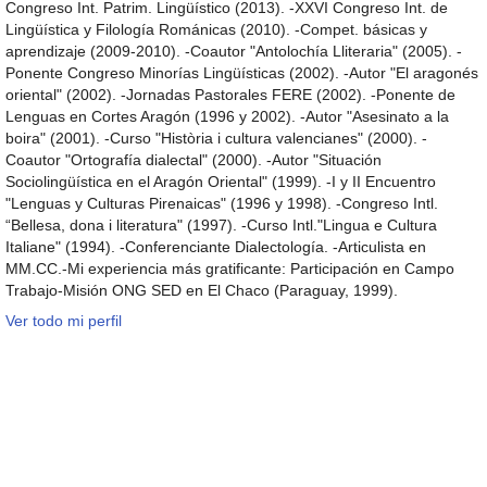
Congreso Int. Patrim. Lingüístico (2013). -XXVI Congreso Int. de
Lingüística y Filología Románicas (2010). -Compet. básicas y
aprendizaje (2009-2010). -Coautor "Antolochía Lliteraria" (2005). -
Ponente Congreso Minorías Lingüísticas (2002). -Autor "El aragonés
oriental" (2002). -Jornadas Pastorales FERE (2002). -Ponente de
Lenguas en Cortes Aragón (1996 y 2002). -Autor "Asesinato a la
boira" (2001). -Curso "Història i cultura valencianes" (2000). -
Coautor "Ortografía dialectal" (2000). -Autor "Situación
Sociolingüística en el Aragón Oriental" (1999). -I y II Encuentro
"Lenguas y Culturas Pirenaicas" (1996 y 1998). -Congreso Intl.
“Bellesa, dona i literatura" (1997). -Curso Intl."Lingua e Cultura
Italiane" (1994). -Conferenciante Dialectología. -Articulista en
MM.CC.-Mi experiencia más gratificante: Participación en Campo
Trabajo-Misión ONG SED en El Chaco (Paraguay, 1999).
Ver todo mi perfil