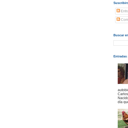
Suscribir
Entr
Come
Buscar en
Entradas 
autobi
Carlo
Nacido
día qu