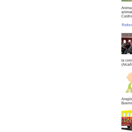
Animal
animal
Castro 
'Refre
la com
(Alcañ
Aragón
Buenos