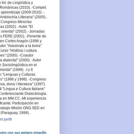
Int. de Lingüística y
a Románicas (2010). -Compet.
 aprendizaje (2009-2010). -
Antolochía Lliteraria" (2005).
 Congreso Minorías
cas (2002). -Autor "El
oriental" (2002). -Jornadas
es FERE (2002). -Ponente de
en Cortes Aragón (1996 y
utor "Asesinato a la boira"
urso "Història i cultura
es" (2000). -Coautor
a dialectal" (2000). -Autor
n Sociolingüística en el
ental" (1999). -I y II
o "Lenguas y Culturas
s" (1996 y 1998). -Congreso
lesa, dona i literatura" (1997).
tl."Lingua e Cultura Italiane"
Conferenciante Dialectología.
sta en MM.CC.-Mi experiencia
ficante: Participación en
rabajo-Misión ONG SED en
 (Paraguay, 1999).
i perfil
stro con sus amigos nivaclés