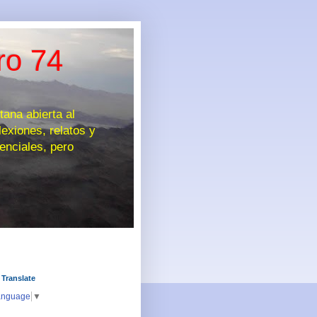
ro 74
na abierta al
exiones, relatos y
enciales, pero
 Translate
anguage
▼