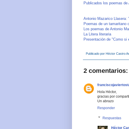
Publicados los poemas de A
Antonio Mazarico Llasera:
Poemas de un tamaritano de
Los poemas de Antonio Ma
La Litera literaria
Presentación de "Como si e
Publicado por
Héctor Castro Ar
2 comentarios:
franciscojaviertos
Hola Héctor,
gracias por comparti
Un abrazo
Responder
Respuestas
Héctor Cas