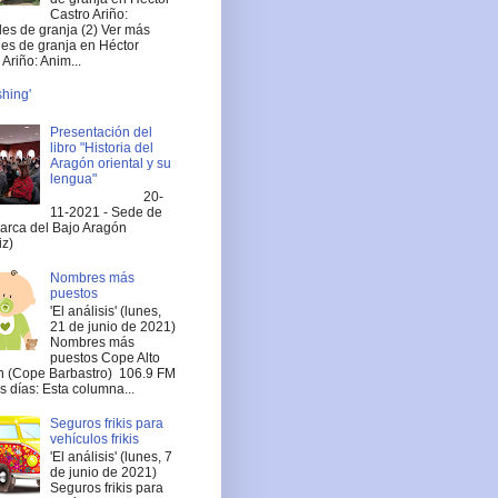
Castro Ariño:
es de granja (2) Ver más
es de granja en Héctor
Ariño: Anim...
shing'
Presentación del
libro "Historia del
Aragón oriental y su
lengua"
20-
11-2021 - Sede de
arca del Bajo Aragón
iz)
Nombres más
puestos
'El análisis' (lunes,
21 de junio de 2021)
Nombres más
puestos Cope Alto
 (Cope Barbastro) 106.9 FM
 días: Esta columna...
Seguros frikis para
vehículos frikis
'El análisis' (lunes, 7
de junio de 2021)
Seguros frikis para