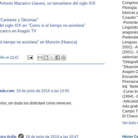
Congreso 
ntonio Mazarico Llasera, un tamaritano del siglo XIX
Filologí
básicas y
Coautor "
 "Cantares y Décimas"
-Ponente
l siglo XIX en "Como si el tiempo no existiera"
Lingüísti
zarico en Aragón TV
aragonés 
Pastoral
l tiempo no existiera" en Monzón (Huesca)
Lenguas 
2002). -A
(2001). -C
valencian
iño
en
23:47
"Ortografí
"Situació
Aragón Ori
Encuentr
Pirenaica
Intl. “Bel
tado.com
18 de junio de 2016 a las 10:05
-Curso In
(1994). -
-Articuli
rlos, sin duda los disfrutaré como merecen.
más grati
Campo T
El Chaco
Ver todo m
Héctor Ca
tro Ariño
18 de junio de 2016 a las 10:47