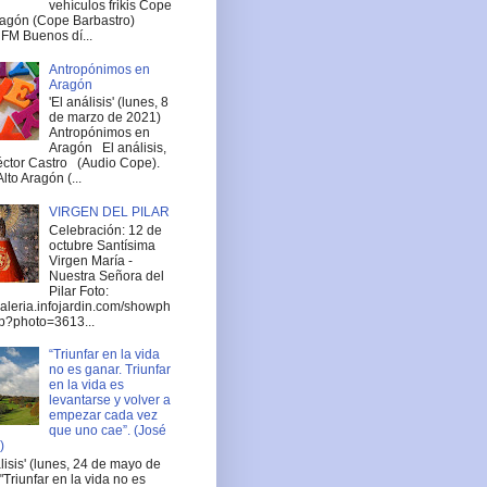
vehículos frikis Cope
ragón (Cope Barbastro)
FM Buenos dí...
Antropónimos en
Aragón
'El análisis' (lunes, 8
de marzo de 2021)
Antropónimos en
Aragón El análisis,
ctor Castro (Audio Cope).
lto Aragón (...
VIRGEN DEL PILAR
Celebración: 12 de
octubre Santísima
Virgen María -
Nuestra Señora del
Pilar Foto:
/galeria.infojardin.com/showph
p?photo=3613...
“Triunfar en la vida
no es ganar. Triunfar
en la vida es
levantarse y volver a
empezar cada vez
que uno cae”. (José
)
álisis' (lunes, 24 de mayo de
"Triunfar en la vida no es