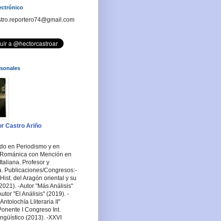
ectrónico
stro.reportero74@gmail.com
rsonales
r Castro Ariño
ado en Periodismo y en
a Románica con Mención en
Italiana. Profesor y
a. Publicaciones/Congresos:-
Hist. del Aragón oriental y su
2021). -Autor "Más Análisis"
utor "El Análisis" (2019). -
ntolochía Lliteraria II"
Ponente I Congreso Int.
ingüístico (2013). -XXVI