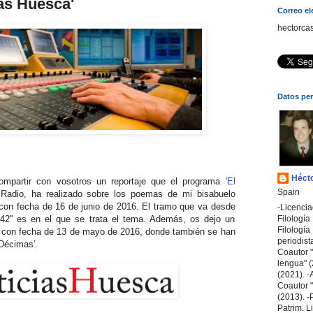
ias Huesca'
Correo el
hectorca
Datos pe
Hécto
ompartir con vosotros un reportaje que el programa
'El
Spain
 Radio, ha realizado sobre los poemas de mi bisabuelo
 con fecha de 16 de junio de 2016. El tramo que va desde
-Licenci
Filologí
 42'' es en el que se trata el tema. Además, os dejo un
Filología 
, con fecha de 13 de mayo de 2016, donde también se han
periodist
'Décimas'.
Coautor "
lengua" (
(2021). -A
Coautor "A
(2013). -
Patrim. L