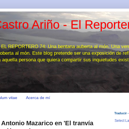
astro Ariño - El Reporte
 REPORTERO 74: Una bentana auberta al món. Una venta
oberta al món. Este blog pretende ser una exposición de refl
a aquella persona que quiera compartir sus inquietudes exist
ulum vitae
Acerca de mí
Traducir -
Select L
Antonio Mazarico en 'El tranvía