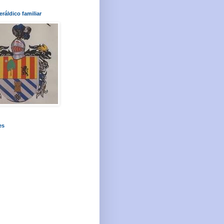
ráldico familiar
es