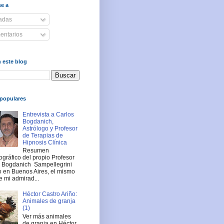
se a
adas
ntarios
 este blog
populares
Entrevista a Carlos
Bogdanich,
Astrólogo y Profesor
de Terapias de
Hipnosis Clínica
Resumen
ográfico del propio Profesor
s Bogdanich Sampellegrini
 en Buenos Aires, el mismo
e mi admirad...
Héctor Castro Ariño:
Animales de granja
(1)
Ver más animales
de granja en Héctor