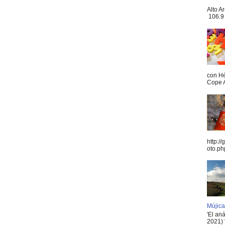
Alto A
106.9 
con Hé
Cope A
http:/
oto.ph
Mújica
'El an
2021) 