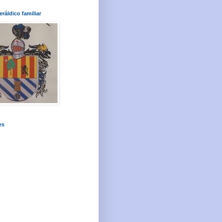
ráldico familiar
es