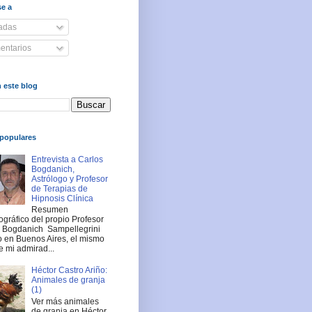
se a
adas
ntarios
 este blog
populares
Entrevista a Carlos
Bogdanich,
Astrólogo y Profesor
de Terapias de
Hipnosis Clínica
Resumen
ográfico del propio Profesor
s Bogdanich Sampellegrini
 en Buenos Aires, el mismo
e mi admirad...
Héctor Castro Ariño:
Animales de granja
(1)
Ver más animales
de granja en Héctor