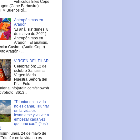
vehículos frikis Cope
ragón (Cope Barbastro)
FM Buenos dí...
Antropónimos en
Aragón
'El análisis' (lunes, 8
de marzo de 2021)
Antropónimos en
Aragón El análisis,
ctor Castro (Audio Cope).
lto Aragón (...
VIRGEN DEL PILAR
Celebración: 12 de
octubre Santísima
Virgen María -
Nuestra Señora del
Pilar Foto:
/galeria.infojardin.com/showph
p?photo=3613...
“Triunfar en la vida
no es ganar. Triunfar
en la vida es
levantarse y volver a
empezar cada vez
que uno cae”. (José
)
álisis' (lunes, 24 de mayo de
"Triunfar en la vida no es