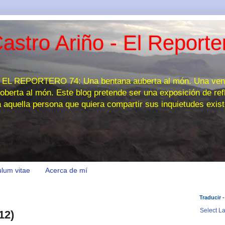
astro Ariño - El Reporte
 REPORTERO 74: Una bentana auberta al món. Una venta
oberta al món. Este blog pretende ser una exposición de refl
a aquella persona que quiera compartir sus inquietudes exist
ulum vitae
Acerca de mí
Traducir -
Select L
12)