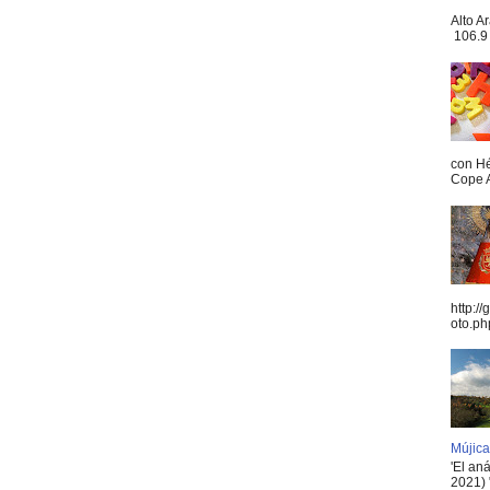
Alto A
106.9 
con Hé
Cope A
http:/
oto.ph
Mújica
'El an
2021) 