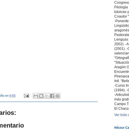
Congreso 
Filologí
básicas y
Coautor "
-Ponente
Lingüísti
aragonés 
Pastoral
Lenguas 
2002). -A
(2001). -C
valencian
"Ortografí
"Situació
Aragón Ori
Encuentr
Pirenaica
Intl. “Bel
-Curso In
(1994). -
-Articuli
iño
en
9:55
más grati
Campo T
El Chaco
rios:
Ver todo m
mentario
Héctor Ca