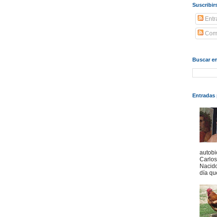
Suscribir
Entr
Come
Buscar en
Entradas 
autobi
Carlo
Nacido
día qu