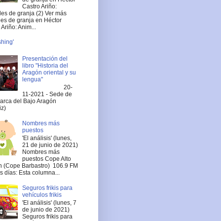
Castro Ariño:
es de granja (2) Ver más
es de granja en Héctor
Ariño: Anim...
shing'
Presentación del
libro "Historia del
Aragón oriental y su
lengua"
20-
11-2021 - Sede de
arca del Bajo Aragón
iz)
Nombres más
puestos
'El análisis' (lunes,
21 de junio de 2021)
Nombres más
puestos Cope Alto
 (Cope Barbastro) 106.9 FM
 días: Esta columna...
Seguros frikis para
vehículos frikis
'El análisis' (lunes, 7
de junio de 2021)
Seguros frikis para