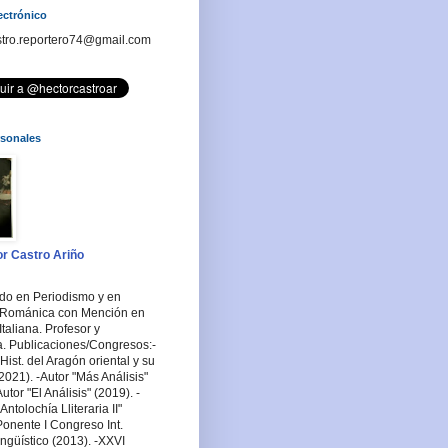
ectrónico
stro.reportero74@gmail.com
rsonales
r Castro Ariño
ado en Periodismo y en
a Románica con Mención en
Italiana. Profesor y
a. Publicaciones/Congresos:-
Hist. del Aragón oriental y su
2021). -Autor "Más Análisis"
utor "El Análisis" (2019). -
ntolochía Lliteraria II"
Ponente I Congreso Int.
ingüístico (2013). -XXVI