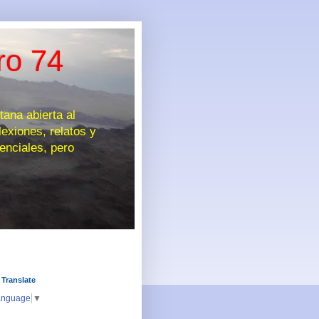
ro 74
na abierta al
exiones, relatos y
enciales, pero
 Translate
anguage
▼