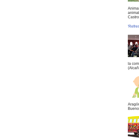
Animal
animal
Castro 
'Refre
la com
(Alcañ
Aragón
Buenos