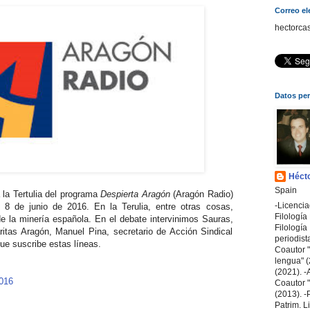
Correo el
hectorca
Datos pe
Hécto
Spain
 la Tertulia del programa
Despierta Aragón
(Aragón Radio)
-Licenci
 8 de junio de 2016. En la Terulia, entre otras cosas,
Filologí
e la minería española. En el debate intervinimos Sauras,
Filología 
áritas Aragón, Manuel Pina, secretario de Acción Sindical
periodist
ue suscribe estas líneas.
Coautor "
lengua" (
(2021). -A
2016
Coautor "A
(2013). -
Patrim. L