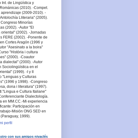
Int. de Lingüística y
a Románicas (2010). -Compet.
 aprendizaje (2009-2010). -
Antolochía Lliteraria" (2005).
 Congreso Minorías
cas (2002). -Autor "El
oriental" (2002). -Jornadas
es FERE (2002). -Ponente de
en Cortes Aragón (1996 y
utor "Asesinato a la boira"
urso "Història i cultura
es" (2000). -Coautor
a dialectal" (2000). -Autor
n Sociolingüística en el
ental" (1999). -I y II
o "Lenguas y Culturas
s" (1996 y 1998). -Congreso
lesa, dona i literatura" (1997).
tl."Lingua e Cultura Italiane"
Conferenciante Dialectología.
sta en MM.CC.-Mi experiencia
ficante: Participación en
rabajo-Misión ONG SED en
 (Paraguay, 1999).
i perfil
stro con sus amigos nivaclés