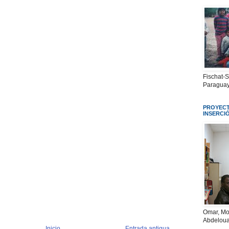
Fischat-
Paraguay
PROYECT
INSERCI
Omar, Mo
Abdeloua
Inicio
Entrada antigua