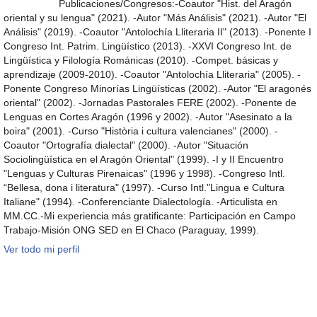
Publicaciones/Congresos:-Coautor "Hist. del Aragón
oriental y su lengua" (2021). -Autor "Más Análisis" (2021). -Autor "El
Análisis" (2019). -Coautor "Antolochía Lliteraria II" (2013). -Ponente I
Congreso Int. Patrim. Lingüístico (2013). -XXVI Congreso Int. de
Lingüística y Filología Románicas (2010). -Compet. básicas y
aprendizaje (2009-2010). -Coautor "Antolochía Lliteraria" (2005). -
Ponente Congreso Minorías Lingüísticas (2002). -Autor "El aragonés
oriental" (2002). -Jornadas Pastorales FERE (2002). -Ponente de
Lenguas en Cortes Aragón (1996 y 2002). -Autor "Asesinato a la
boira" (2001). -Curso "Història i cultura valencianes" (2000). -
Coautor "Ortografía dialectal" (2000). -Autor "Situación
Sociolingüística en el Aragón Oriental" (1999). -I y II Encuentro
"Lenguas y Culturas Pirenaicas" (1996 y 1998). -Congreso Intl.
“Bellesa, dona i literatura" (1997). -Curso Intl."Lingua e Cultura
Italiane" (1994). -Conferenciante Dialectología. -Articulista en
MM.CC.-Mi experiencia más gratificante: Participación en Campo
Trabajo-Misión ONG SED en El Chaco (Paraguay, 1999).
Ver todo mi perfil