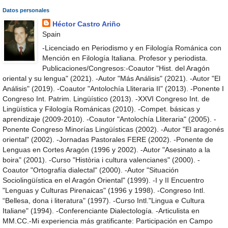
Datos personales
Héctor Castro Ariño
Spain
-Licenciado en Periodismo y en Filología Románica con
Mención en Filología Italiana. Profesor y periodista.
Publicaciones/Congresos:-Coautor "Hist. del Aragón
oriental y su lengua" (2021). -Autor "Más Análisis" (2021). -Autor "El
Análisis" (2019). -Coautor "Antolochía Lliteraria II" (2013). -Ponente I
Congreso Int. Patrim. Lingüístico (2013). -XXVI Congreso Int. de
Lingüística y Filología Románicas (2010). -Compet. básicas y
aprendizaje (2009-2010). -Coautor "Antolochía Lliteraria" (2005). -
Ponente Congreso Minorías Lingüísticas (2002). -Autor "El aragonés
oriental" (2002). -Jornadas Pastorales FERE (2002). -Ponente de
Lenguas en Cortes Aragón (1996 y 2002). -Autor "Asesinato a la
boira" (2001). -Curso "Història i cultura valencianes" (2000). -
Coautor "Ortografía dialectal" (2000). -Autor "Situación
Sociolingüística en el Aragón Oriental" (1999). -I y II Encuentro
"Lenguas y Culturas Pirenaicas" (1996 y 1998). -Congreso Intl.
“Bellesa, dona i literatura" (1997). -Curso Intl."Lingua e Cultura
Italiane" (1994). -Conferenciante Dialectología. -Articulista en
MM.CC.-Mi experiencia más gratificante: Participación en Campo