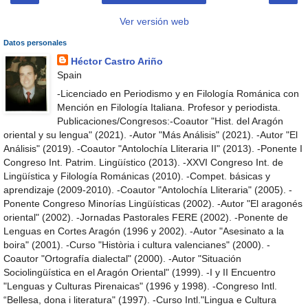
Ver versión web
Datos personales
Héctor Castro Ariño
Spain
-Licenciado en Periodismo y en Filología Románica con
Mención en Filología Italiana. Profesor y periodista.
Publicaciones/Congresos:-Coautor "Hist. del Aragón
oriental y su lengua" (2021). -Autor "Más Análisis" (2021). -Autor "El
Análisis" (2019). -Coautor "Antolochía Lliteraria II" (2013). -Ponente I
Congreso Int. Patrim. Lingüístico (2013). -XXVI Congreso Int. de
Lingüística y Filología Románicas (2010). -Compet. básicas y
aprendizaje (2009-2010). -Coautor "Antolochía Lliteraria" (2005). -
Ponente Congreso Minorías Lingüísticas (2002). -Autor "El aragonés
oriental" (2002). -Jornadas Pastorales FERE (2002). -Ponente de
Lenguas en Cortes Aragón (1996 y 2002). -Autor "Asesinato a la
boira" (2001). -Curso "Història i cultura valencianes" (2000). -
Coautor "Ortografía dialectal" (2000). -Autor "Situación
Sociolingüística en el Aragón Oriental" (1999). -I y II Encuentro
"Lenguas y Culturas Pirenaicas" (1996 y 1998). -Congreso Intl.
“Bellesa, dona i literatura" (1997). -Curso Intl."Lingua e Cultura