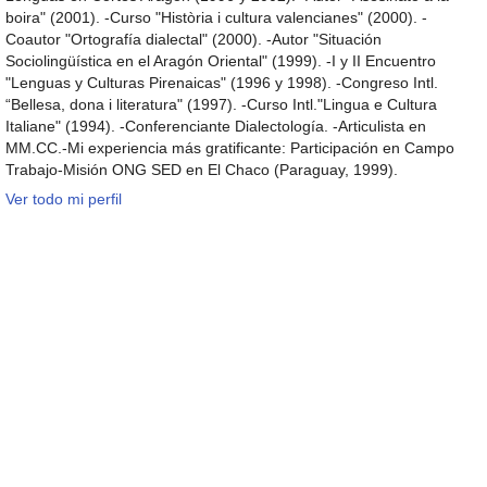
boira" (2001). -Curso "Història i cultura valencianes" (2000). -
Coautor "Ortografía dialectal" (2000). -Autor "Situación
Sociolingüística en el Aragón Oriental" (1999). -I y II Encuentro
"Lenguas y Culturas Pirenaicas" (1996 y 1998). -Congreso Intl.
“Bellesa, dona i literatura" (1997). -Curso Intl."Lingua e Cultura
Italiane" (1994). -Conferenciante Dialectología. -Articulista en
MM.CC.-Mi experiencia más gratificante: Participación en Campo
Trabajo-Misión ONG SED en El Chaco (Paraguay, 1999).
Ver todo mi perfil