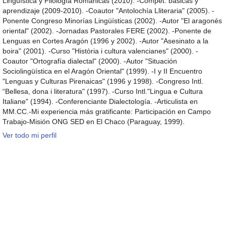
Lingüística y Filología Románicas (2010). -Compet. básicas y
aprendizaje (2009-2010). -Coautor "Antolochía Lliteraria" (2005). -
Ponente Congreso Minorías Lingüísticas (2002). -Autor "El aragonés
oriental" (2002). -Jornadas Pastorales FERE (2002). -Ponente de
Lenguas en Cortes Aragón (1996 y 2002). -Autor "Asesinato a la
boira" (2001). -Curso "Història i cultura valencianes" (2000). -
Coautor "Ortografía dialectal" (2000). -Autor "Situación
Sociolingüística en el Aragón Oriental" (1999). -I y II Encuentro
"Lenguas y Culturas Pirenaicas" (1996 y 1998). -Congreso Intl.
“Bellesa, dona i literatura" (1997). -Curso Intl."Lingua e Cultura
Italiane" (1994). -Conferenciante Dialectología. -Articulista en
MM.CC.-Mi experiencia más gratificante: Participación en Campo
Trabajo-Misión ONG SED en El Chaco (Paraguay, 1999).
Ver todo mi perfil