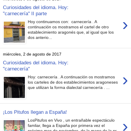
Curiosidades del idioma. Hoy:
"carnecería" II parte
›
Hoy continuamos con: carnecería . A
continuación os mostramos el cartel de otro
establecimiento aragonés que, al igual que los
dos anterio...
miércoles, 2 de agosto de 2017
Curiosidades del idioma. Hoy:
"carnecería"
›
Hoy: carnecería . A continuación os mostramos
los carteles de dos establecimientos aragoneses
que utilizan la forma dialectal carnecería . ...
¡Los Pitufos llegan a España!
›
LosPitufos en Vivo , un entrañable espectáculo
famliar, llega a España por primera vez el
próximo mes de noviembre, de la mano de la pr...