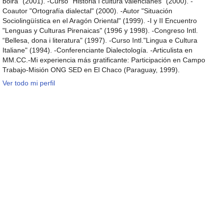
boira" (2001). -Curso "Història i cultura valencianes" (2000). -
Coautor "Ortografía dialectal" (2000). -Autor "Situación
Sociolingüística en el Aragón Oriental" (1999). -I y II Encuentro
"Lenguas y Culturas Pirenaicas" (1996 y 1998). -Congreso Intl.
“Bellesa, dona i literatura" (1997). -Curso Intl."Lingua e Cultura
Italiane" (1994). -Conferenciante Dialectología. -Articulista en
MM.CC.-Mi experiencia más gratificante: Participación en Campo
Trabajo-Misión ONG SED en El Chaco (Paraguay, 1999).
Ver todo mi perfil