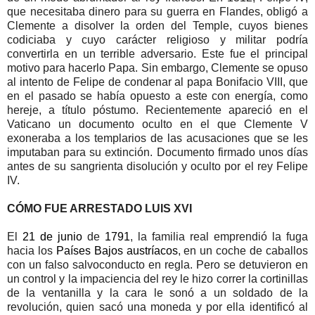
que necesitaba dinero para su guerra en Flandes, obligó a
Clemente a disolver la orden del Temple, cuyos bienes
codiciaba y cuyo carácter religioso y militar podría
convertirla en un terrible adversario. Este fue el principal
motivo para hacerlo Papa. Sin embargo, Clemente se opuso
al intento de Felipe de condenar al papa Bonifacio VIII, que
en el pasado se había opuesto a este con energía, como
hereje, a título póstumo. Recientemente apareció en el
Vaticano un documento oculto en el que Clemente V
exoneraba a los templarios de las acusaciones que se les
imputaban para su extinción. Documento firmado unos días
antes de su sangrienta disolución y oculto por el rey Felipe
IV.
CÓMO FUE ARRESTADO LUIS XVI
El
21 de junio
de
1791
, la familia real emprendió la fuga
hacia los
Países Bajos austríacos
, en un coche de caballos
con un falso salvoconducto en regla. Pero se detuvieron en
un control y la impaciencia del rey le hizo correr la cortinillas
de la ventanilla y la cara le sonó a un soldado de la
revolución, quien sacó una moneda y por ella identificó al