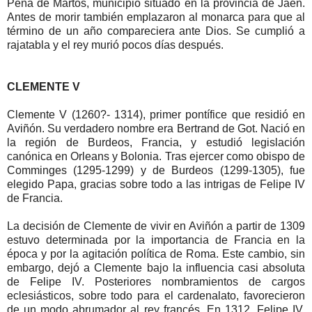
Peña
de Martos, municipio situado en la provincia de Jaén.
Antes de morir también emplazaron al monarca para que al
término de un año compareciera ante Dios. Se cumplió a
rajatabla y el rey murió pocos días después.
CLEMENTE V
Clemente V (1260?- 1314), primer pontífice que residió en
Aviñón. Su verdadero nombre
era Bertrand de Got. Nació en
la región de Burdeos, Francia, y estudió legislación
canónica en Orleans y Bolonia. Tras ejercer como obispo de
Comminges (1295-1299) y de Burdeos (1299-1305), fue
elegido Papa, gracias sobre todo a las intrigas de Felipe IV
de Francia.
La decisión de Clemente de vivir en Aviñón a partir de 1309
estuvo determinada por la importancia de Francia en la
época y por la agitación política de Roma. Este cambio, sin
embargo, dejó a Clemente bajo la influencia casi absoluta
de Felipe IV. Posteriores nombramientos de cargos
eclesiásticos, sobre todo para el cardenalato, favorecieron
de un modo abrumador al rey francés. En 1312, Felipe IV,