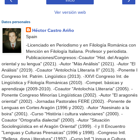
Inicio
Ver versión web
Datos personales
Héctor Castro Ariño
Spain
-Licenciado en Periodismo y en Filología Románica con
Mención en Filología Italiana. Profesor y periodista.
Publicaciones/Congresos:-Coautor "Hist. del Aragón
oriental y su lengua" (2021). -Autor "Más Análisis" (2021). -Autor "El
Análisis" (2019). -Coautor "Antolochía Lliteraria II" (2013). -Ponente I
Congreso Int. Patrim. Lingüístico (2013). -XXVI Congreso Int. de
Lingüística y Filología Románicas (2010). -Compet. básicas y
aprendizaje (2009-2010). -Coautor "Antolochía Lliteraria" (2005). -
Ponente Congreso Minorías Lingüísticas (2002). -Autor "El aragonés
oriental" (2002). -Jornadas Pastorales FERE (2002). -Ponente de
Lenguas en Cortes Aragón (1996 y 2002). -Autor "Asesinato a la
boira" (2001). -Curso "Història i cultura valencianes" (2000). -
Coautor "Ortografía dialectal" (2000). -Autor "Situación
Sociolingüística en el Aragón Oriental" (1999). -I y II Encuentro
"Lenguas y Culturas Pirenaicas" (1996 y 1998). -Congreso Intl.
“Bellesa, dona i literatura" (1997). -Curso Intl."Lingua e Cultura