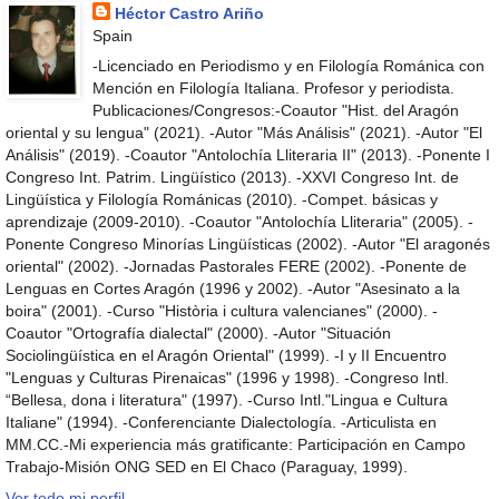
Héctor Castro Ariño
Spain
-Licenciado en Periodismo y en Filología Románica con
Mención en Filología Italiana. Profesor y periodista.
Publicaciones/Congresos:-Coautor "Hist. del Aragón
oriental y su lengua" (2021). -Autor "Más Análisis" (2021). -Autor "El
Análisis" (2019). -Coautor "Antolochía Lliteraria II" (2013). -Ponente I
Congreso Int. Patrim. Lingüístico (2013). -XXVI Congreso Int. de
Lingüística y Filología Románicas (2010). -Compet. básicas y
aprendizaje (2009-2010). -Coautor "Antolochía Lliteraria" (2005). -
Ponente Congreso Minorías Lingüísticas (2002). -Autor "El aragonés
oriental" (2002). -Jornadas Pastorales FERE (2002). -Ponente de
Lenguas en Cortes Aragón (1996 y 2002). -Autor "Asesinato a la
boira" (2001). -Curso "Història i cultura valencianes" (2000). -
Coautor "Ortografía dialectal" (2000). -Autor "Situación
Sociolingüística en el Aragón Oriental" (1999). -I y II Encuentro
"Lenguas y Culturas Pirenaicas" (1996 y 1998). -Congreso Intl.
“Bellesa, dona i literatura" (1997). -Curso Intl."Lingua e Cultura
Italiane" (1994). -Conferenciante Dialectología. -Articulista en
MM.CC.-Mi experiencia más gratificante: Participación en Campo
Trabajo-Misión ONG SED en El Chaco (Paraguay, 1999).
Ver todo mi perfil