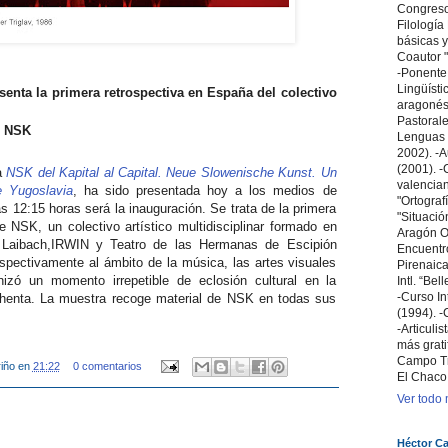
Congreso 
Filologí
básicas y
Coautor "
-Ponente
Lingüísti
senta la primera retrospectiva en España del colectivo
aragonés 
Pastoral
o NSK
Lenguas 
2002). -A
(2001). -C
la
NSK del Kapital al Capital. Neue Slowenische Kunst. Un
valencian
e Yugoslavia
, ha sido presentada hoy a los medios de
"Ortografí
 12:15 horas será la inauguración. Se trata de la primera
"Situació
 NSK, un colectivo artístico multidisciplinar formado en
Aragón Ori
 Laibach,IRWIN y Teatro de las Hermanas de Escipión
Encuentr
spectivamente al ámbito de la música, las artes visuales
Pirenaica
nizó un momento irrepetible de eclosión cultural en la
Intl. “Bel
-Curso In
chenta. La muestra recoge material de NSK en todas sus
(1994). -
-Articuli
más grati
Campo T
iño
en
21:22
0 comentarios
El Chaco
Ver todo m
Héctor Ca