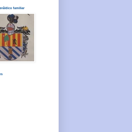
ráldico familiar
es