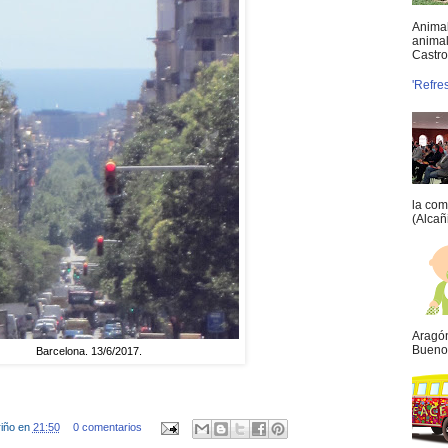
Animal
animal
Castro 
'Refre
la com
(Alcañ
Aragón
Buenos
Barcelona. 13/6/2017.
iño
en
21:50
0 comentarios