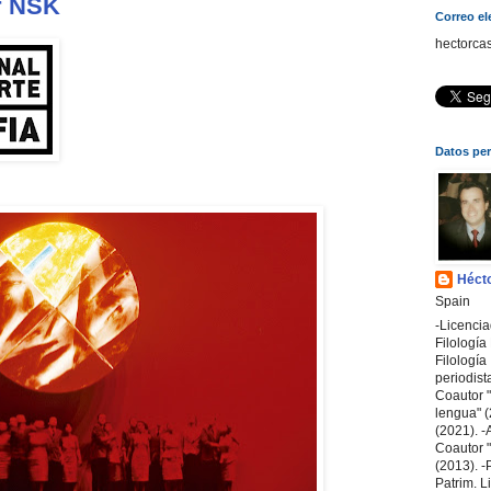
ar NSK
Correo el
hectorca
Datos pe
Hécto
Spain
-Licenci
Filologí
Filología 
periodist
Coautor "
lengua" (
(2021). -A
Coautor "A
(2013). -
Patrim. L