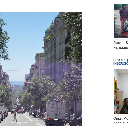
Fischat-
Paraguay
PROYECT
INSERCI
Omar, Mo
Abdeloua