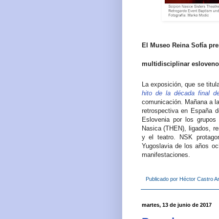
El Museo Reina Sofía pre
multidisciplinar esloven
La exposición, que se titu
hito de la década final d
comunicación. Mañana a las
retrospectiva en España de
Eslovenia por los grupos
Nasica (THEN), ligados, re
y el teatro. NSK protago
Yugoslavia de los años o
manifestaciones.
Publicado por
Héctor Castro Ar
martes, 13 de junio de 2017