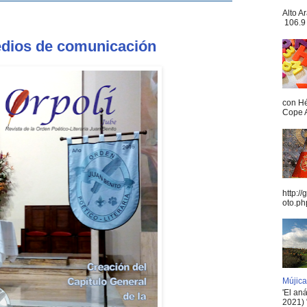
Alto A
106.9 
medios de comunicación
con Hé
Cope A
http:/
oto.ph
Mújica
'El an
2021) 