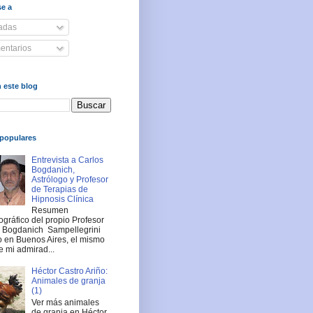
se a
adas
ntarios
 este blog
populares
Entrevista a Carlos
Bogdanich,
Astrólogo y Profesor
de Terapias de
Hipnosis Clínica
Resumen
ográfico del propio Profesor
s Bogdanich Sampellegrini
 en Buenos Aires, el mismo
e mi admirad...
Héctor Castro Ariño:
Animales de granja
(1)
Ver más animales
de granja en Héctor