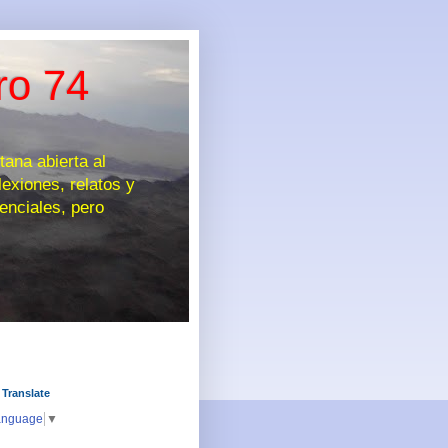
ro 74
na abierta al
exiones, relatos y
enciales, pero
 Translate
anguage
▼