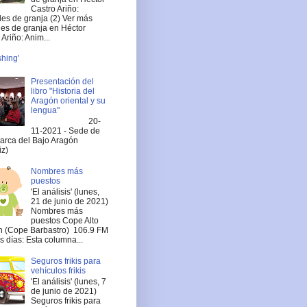
Castro Ariño:
es de granja (2) Ver más
es de granja en Héctor
Ariño: Anim...
shing'
Presentación del
libro "Historia del
Aragón oriental y su
lengua"
20-
11-2021 - Sede de
arca del Bajo Aragón
iz)
Nombres más
puestos
'El análisis' (lunes,
21 de junio de 2021)
Nombres más
puestos Cope Alto
 (Cope Barbastro) 106.9 FM
 días: Esta columna...
Seguros frikis para
vehículos frikis
'El análisis' (lunes, 7
de junio de 2021)
Seguros frikis para