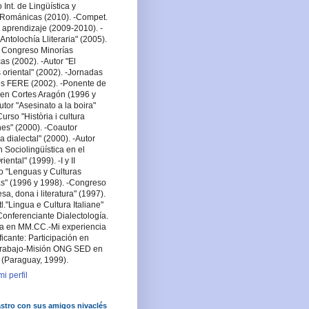
Int. de Lingüística y
a Románicas (2010). -Compet.
 aprendizaje (2009-2010). -
Antolochía Lliteraria" (2005).
 Congreso Minorías
cas (2002). -Autor "El
oriental" (2002). -Jornadas
es FERE (2002). -Ponente de
en Cortes Aragón (1996 y
utor "Asesinato a la boira"
urso "Història i cultura
es" (2000). -Coautor
a dialectal" (2000). -Autor
n Sociolingüística en el
ental" (1999). -I y II
o "Lenguas y Culturas
s" (1996 y 1998). -Congreso
lesa, dona i literatura" (1997).
tl."Lingua e Cultura Italiane"
Conferenciante Dialectología.
sta en MM.CC.-Mi experiencia
ficante: Participación en
rabajo-Misión ONG SED en
 (Paraguay, 1999).
i perfil
stro con sus amigos nivaclés