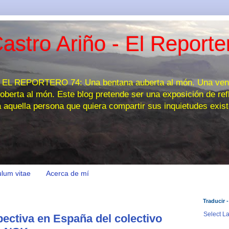
astro Ariño - El Reporte
 REPORTERO 74: Una bentana auberta al món. Una venta
oberta al món. Este blog pretende ser una exposición de refl
a aquella persona que quiera compartir sus inquietudes exist
ulum vitae
Acerca de mí
Traducir -
Select L
ectiva en España del colectivo