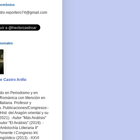
ectrónico
stro.reportero74@gmail.com
rsonales
r Castro Ariño
ado en Periodismo y en
a Románica con Mención en
Italiana. Profesor y
a. Publicaciones/Congresos:-
Hist. del Aragón oriental y su
2021). -Autor "Más Análisis"
utor "El Análisis" (2019). -
ntolochía Lliteraria II"
Ponente I Congreso Int.
ingüístico (2013). -XXVI