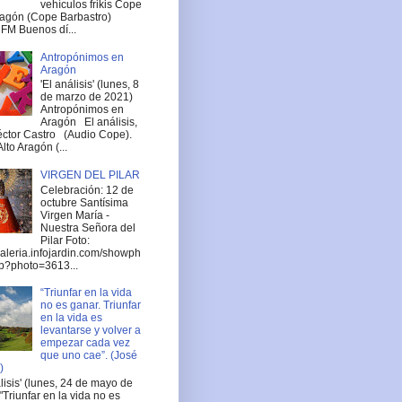
vehículos frikis Cope
ragón (Cope Barbastro)
FM Buenos dí...
Antropónimos en
Aragón
'El análisis' (lunes, 8
de marzo de 2021)
Antropónimos en
Aragón El análisis,
ctor Castro (Audio Cope).
lto Aragón (...
VIRGEN DEL PILAR
Celebración: 12 de
octubre Santísima
Virgen María -
Nuestra Señora del
Pilar Foto:
/galeria.infojardin.com/showph
p?photo=3613...
“Triunfar en la vida
no es ganar. Triunfar
en la vida es
levantarse y volver a
empezar cada vez
que uno cae”. (José
)
álisis' (lunes, 24 de mayo de
"Triunfar en la vida no es